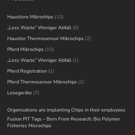
10
Haustiere Mikrochips
10
products
5
„Less Waste” Weniger Abfall
5
products
2
Haustier Thermosensor Mikrochips
2
products
10
Pferd Mikrochips
10
products
1
„Less Waste” Weniger Abfall
1
product
1
Pferd Registration
1
product
1
Pferd Thermosensor Mikrochips
1
product
7
Lesegeräte
7
products
Organisations are implanting Chips in their employees
Fusion PIT Tags – Born From Research; Bio Polymer
Fisheries Microchips