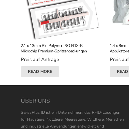
2.1 x 13mm Bio Polymer ISO FDX-B
1,4 x 8mm 
Mikrochip Premium-Spritzenpackungen
Applikator
Preis auf Anfrage
Preis au
READ MORE
READ
ÜBER UNS
SwissPlus ID ist ein Unternehmen, das RFID-Lösungen
für Haustiere, Nutztiere, Meerestiere, Wildtiere, Menschen
und industrielle Anwendungen entwickelt und