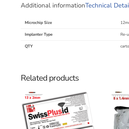
Additional information
Technical Detai
Microchip Size
12m
Implanter Type
Re-u
QTY
cart
Related products