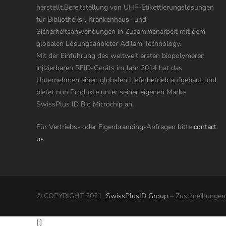
herstellt.Bereitstellung von UHF-Etikettierungslösungen
für Bibliotheks-, Krankenhaus- und
Sicherheitsanwendungen in Zusammenarbeit mit dem
globalen Lösungsanbieter Adilam Technology.
Mit der Einführung des weltweit ersten biopolymeren
injizierbaren RFID-Geräts im Jahr 2014 hat das
Unternehmen einen globalen Lieferbetrieb aufgebaut und
bietet nun Produkte unter seiner eigenen Marke
SwissPlus ID Bio Microchip an.
Für Vertriebs- oder Eigenbranding-Anfragen bitte
contact
us
© COPYRIGHT 2021
SwissPlusID Group
– Zuschreibungen
[:]