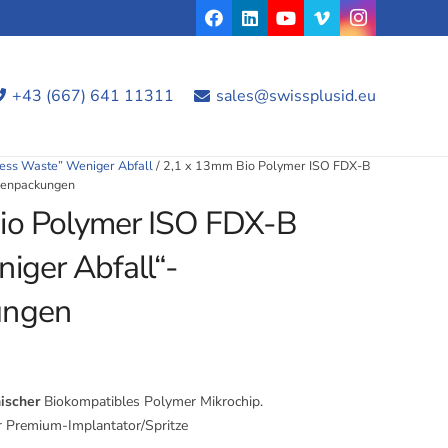
+43 (667) 641 11311
sales@swissplusid.eu
ess Waste” Weniger Abfall
/ 2,1 x 13mm Bio Polymer ISO FDX-B
lenpackungen
io Polymer ISO FDX-B
iger Abfall“-
ungen
ischer
Biokompatibles Polymer Mikrochip.
r Premium-Implantator/Spritze