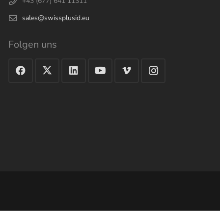
+43 (677) 641 11311
sales@swissplusid.eu
Folgen uns