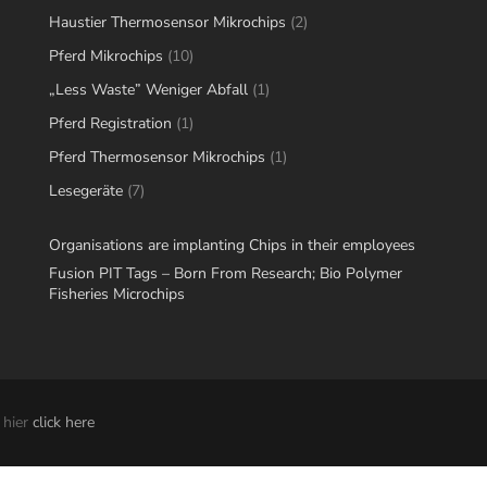
products
2
Haustier Thermosensor Mikrochips
2
products
10
Pferd Mikrochips
10
products
1
„Less Waste” Weniger Abfall
1
product
1
Pferd Registration
1
product
1
Pferd Thermosensor Mikrochips
1
product
7
Lesegeräte
7
products
Organisations are implanting Chips in their employees
Fusion PIT Tags – Born From Research; Bio Polymer
Fisheries Microchips
 hier
click here