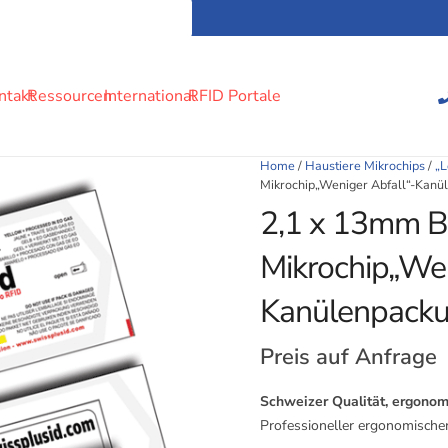
ntakt
Ressourcen
International
RFID Portale
Home
/
Haustiere Mikrochips
/
„L
Mikrochip„Weniger Abfall“-Kanü
2,1 x 13mm B
Mikrochip„Wen
Kanülenpack
Preis auf Anfrage
Schweizer Qualität, ergonom
Professioneller ergonomische