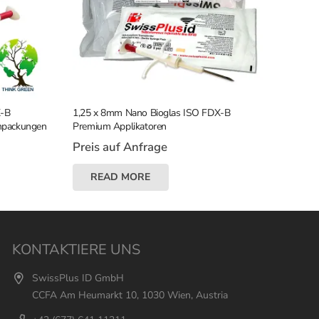
X-B
1,25 x 8mm Nano Bioglas ISO FDX-B
enpackungen
Premium Applikatoren
Preis auf Anfrage
READ MORE
KONTAKTIERE UNS
SwissPlus ID GmbH
CCFA Am Heumarkt 10, 1030 Wien, Austria