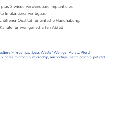
plus 3 wiederverwendbare Implantierer.
rte Implantierer verfügbar.
schliffener Qualität für einfache Handhabung.
anüle für weniger scharfen Abfall
stiere Mikrochips
,
„Less Waste” Weniger Abfall
,
Pferd
ip
,
horse microchip
,
microchip
,
microchips
,
pet microchip
,
pet rfid
,