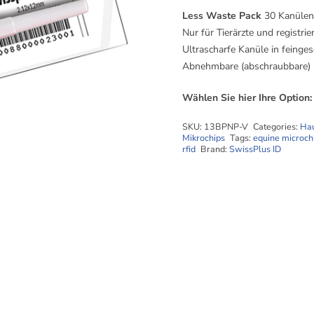
Less Waste Pack
30 Kanülen 
Nur für Tierärzte und registrie
Ultrascharfe Kanüle in feinge
Abnehmbare (abschraubbare) K
Wählen Sie hier Ihre Option:
SKU:
13BPNP-V
Categories:
Hau
Mikrochips
Tags:
equine microch
rfid
Brand:
SwissPlus ID