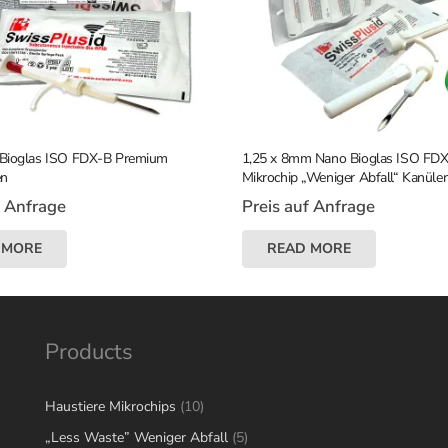
Bioglas ISO FDX-B Premium
1,25 x 8mm Nano Bioglas ISO FD
en
Mikrochip „Weniger Abfall“ Kanül
f Anfrage
Preis auf Anfrage
 MORE
READ MORE
Products
10
Haustiere Mikrochips
10
products
5
„Less Waste” Weniger Abfall
5