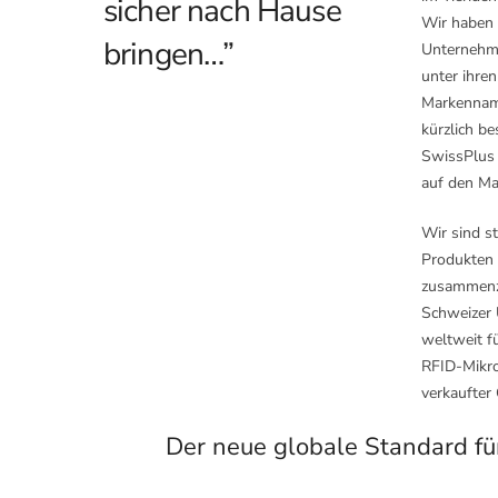
sicher nach Hause
Wir haben 
bringen…”
Unternehm
unter ihre
Markennam
kürzlich b
SwissPlus 
auf den Ma
Wir sind st
Produkten
zusammenzu
Schweizer
weltweit f
RFID-Mikro
verkaufter 
Der neue globale Standard fü