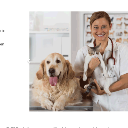
n in
ten