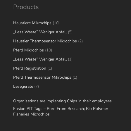
Products
10
Haustiere Mikrochips
10
products
5
„Less Waste” Weniger Abfall
5
products
2
Haustier Thermosensor Mikrochips
2
products
10
Pferd Mikrochips
10
products
1
„Less Waste” Weniger Abfall
1
product
1
Pferd Registration
1
product
1
Pferd Thermosensor Mikrochips
1
product
7
Lesegeräte
7
products
Organisations are implanting Chips in their employees
Fusion PIT Tags – Born From Research; Bio Polymer
Fisheries Microchips