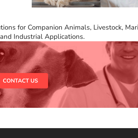
utions for Companion Animals, Livestock, Mar
and Industrial Applications.
able in over 40 countries
CONTACT US