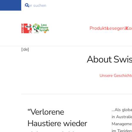
Produkte
Lesegerät
Ko
[:de]
About Swis
Unsere Geschicht
“Verlorene
…Als globa
in Australi
Haustiere wieder
Management
im Tieriden