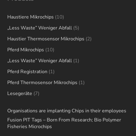
10
Haustiere Mikrochips
10
products
5
„Less Waste” Weniger Abfall
5
products
2
Haustier Thermosensor Mikrochips
2
products
10
Pferd Mikrochips
10
products
1
„Less Waste” Weniger Abfall
1
product
1
Pferd Registration
1
product
1
Pferd Thermosensor Mikrochips
1
product
7
Lesegeräte
7
products
Organisations are implanting Chips in their employees
Fusion PIT Tags – Born From Research; Bio Polymer
Fisheries Microchips