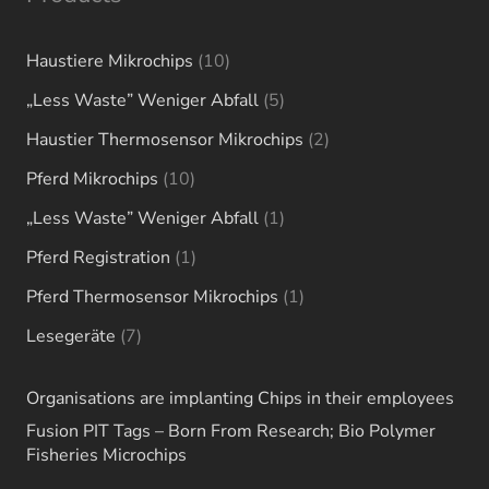
10
Haustiere Mikrochips
10
products
5
„Less Waste” Weniger Abfall
5
products
2
Haustier Thermosensor Mikrochips
2
products
10
Pferd Mikrochips
10
products
1
„Less Waste” Weniger Abfall
1
product
1
Pferd Registration
1
product
1
Pferd Thermosensor Mikrochips
1
product
7
Lesegeräte
7
products
Organisations are implanting Chips in their employees
Fusion PIT Tags – Born From Research; Bio Polymer
Fisheries Microchips