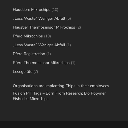
10
Haustiere Mikrochips
10
products
5
„Less Waste” Weniger Abfall
5
products
2
Haustier Thermosensor Mikrochips
2
products
10
Pferd Mikrochips
10
products
1
„Less Waste” Weniger Abfall
1
product
1
Pferd Registration
1
product
1
Pferd Thermosensor Mikrochips
1
product
7
Lesegeräte
7
products
Organisations are implanting Chips in their employees
Fusion PIT Tags – Born From Research; Bio Polymer
Fisheries Microchips