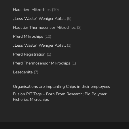
10
Haustiere Mikrochips
10
products
5
„Less Waste” Weniger Abfall
5
products
2
Haustier Thermosensor Mikrochips
2
products
10
Pferd Mikrochips
10
products
1
„Less Waste” Weniger Abfall
1
product
1
Pferd Registration
1
product
1
Pferd Thermosensor Mikrochips
1
product
7
Lesegeräte
7
products
Organisations are implanting Chips in their employees
Fusion PIT Tags – Born From Research; Bio Polymer
Fisheries Microchips