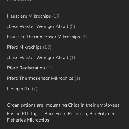
10
Haustiere Mikrochips
10
products
5
„Less Waste” Weniger Abfall
5
products
2
Haustier Thermosensor Mikrochips
2
products
10
Pferd Mikrochips
10
products
1
„Less Waste” Weniger Abfall
1
product
1
Pferd Registration
1
product
1
Pferd Thermosensor Mikrochips
1
product
7
Lesegeräte
7
products
Organisations are implanting Chips in their employees
Fusion PIT Tags – Born From Research; Bio Polymer
Fisheries Microchips