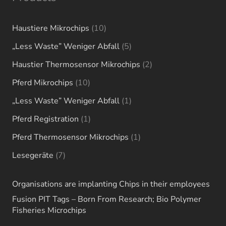
10
Haustiere Mikrochips
10
products
5
„Less Waste” Weniger Abfall
5
products
2
Haustier Thermosensor Mikrochips
2
products
10
Pferd Mikrochips
10
products
1
„Less Waste” Weniger Abfall
1
product
1
Pferd Registration
1
product
1
Pferd Thermosensor Mikrochips
1
product
7
Lesegeräte
7
products
Organisations are implanting Chips in their employees
Fusion PIT Tags – Born From Research; Bio Polymer
Fisheries Microchips