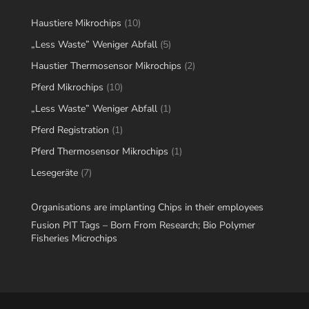
10
Haustiere Mikrochips
10
products
5
„Less Waste” Weniger Abfall
5
products
2
Haustier Thermosensor Mikrochips
2
products
10
Pferd Mikrochips
10
products
1
„Less Waste” Weniger Abfall
1
product
1
Pferd Registration
1
product
1
Pferd Thermosensor Mikrochips
1
product
7
Lesegeräte
7
products
Organisations are implanting Chips in their employees
Fusion PIT Tags – Born From Research; Bio Polymer
Fisheries Microchips