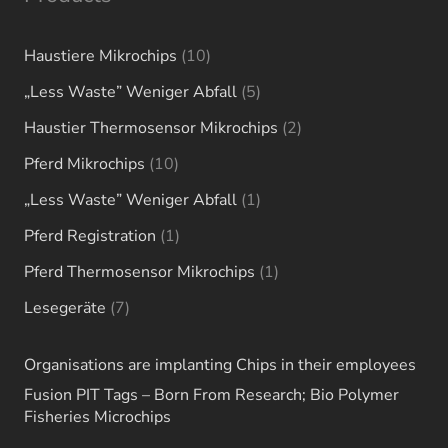
10
Haustiere Mikrochips
10
products
5
„Less Waste” Weniger Abfall
5
products
2
Haustier Thermosensor Mikrochips
2
products
10
Pferd Mikrochips
10
products
1
„Less Waste” Weniger Abfall
1
product
1
Pferd Registration
1
product
1
Pferd Thermosensor Mikrochips
1
product
7
Lesegeräte
7
products
Organisations are implanting Chips in their employees
Fusion PIT Tags – Born From Research; Bio Polymer
Fisheries Microchips