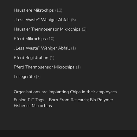
10
Haustiere Mikrochips
10
products
5
„Less Waste” Weniger Abfall
5
products
2
Haustier Thermosensor Mikrochips
2
products
10
Pferd Mikrochips
10
products
1
„Less Waste” Weniger Abfall
1
product
1
Pferd Registration
1
product
1
Pferd Thermosensor Mikrochips
1
product
7
Lesegeräte
7
products
Organisations are implanting Chips in their employees
Fusion PIT Tags – Born From Research; Bio Polymer
Fisheries Microchips