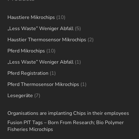
10
Haustiere Mikrochips
10
products
5
„Less Waste” Weniger Abfall
5
products
2
Haustier Thermosensor Mikrochips
2
products
10
Pferd Mikrochips
10
products
1
„Less Waste” Weniger Abfall
1
product
1
Pferd Registration
1
product
1
Pferd Thermosensor Mikrochips
1
product
7
Lesegeräte
7
products
Organisations are implanting Chips in their employees
Fusion PIT Tags – Born From Research; Bio Polymer
Fisheries Microchips