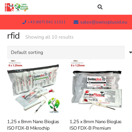
sales@swissplusid.eu
+43 (667) 641 11311
rfid
Showing all 10 results
1,25 x 8mm Nano Bioglas
1,25 x 8mm Nano Bioglas
ISO FDX-B Mikrochip
ISO FDX-B Premium