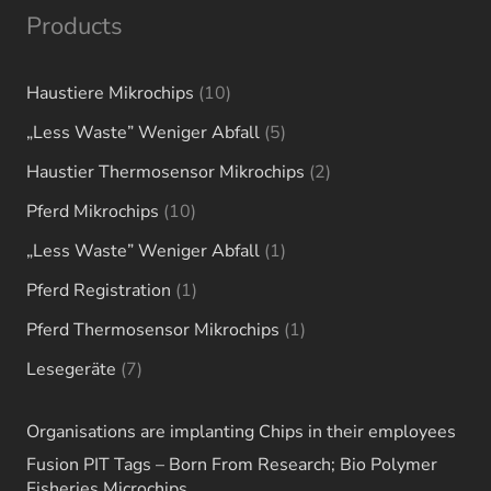
Products
10
Haustiere Mikrochips
10
products
5
„Less Waste” Weniger Abfall
5
products
2
Haustier Thermosensor Mikrochips
2
products
10
Pferd Mikrochips
10
products
1
„Less Waste” Weniger Abfall
1
product
1
Pferd Registration
1
product
1
Pferd Thermosensor Mikrochips
1
product
7
Lesegeräte
7
products
Organisations are implanting Chips in their employees
Fusion PIT Tags – Born From Research; Bio Polymer
Fisheries Microchips