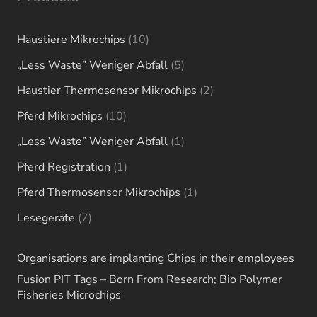
10
Haustiere Mikrochips
10
products
5
„Less Waste” Weniger Abfall
5
products
2
Haustier Thermosensor Mikrochips
2
products
10
Pferd Mikrochips
10
products
1
„Less Waste” Weniger Abfall
1
product
1
Pferd Registration
1
product
1
Pferd Thermosensor Mikrochips
1
product
7
Lesegeräte
7
products
Organisations are implanting Chips in their employees
Fusion PIT Tags – Born From Research; Bio Polymer
Fisheries Microchips