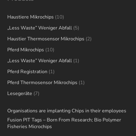
10
Haustiere Mikrochips
10
products
5
„Less Waste” Weniger Abfall
5
products
2
Haustier Thermosensor Mikrochips
2
products
10
Pferd Mikrochips
10
products
1
„Less Waste” Weniger Abfall
1
product
1
Pferd Registration
1
product
1
Pferd Thermosensor Mikrochips
1
product
7
Lesegeräte
7
products
Organisations are implanting Chips in their employees
Fusion PIT Tags – Born From Research; Bio Polymer
Fisheries Microchips