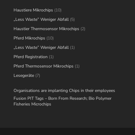
10
Haustiere Mikrochips
10
products
5
„Less Waste” Weniger Abfall
5
products
2
Haustier Thermosensor Mikrochips
2
products
10
Pferd Mikrochips
10
products
1
„Less Waste” Weniger Abfall
1
product
1
Pferd Registration
1
product
1
Pferd Thermosensor Mikrochips
1
product
7
Lesegeräte
7
products
Organisations are implanting Chips in their employees
Fusion PIT Tags – Born From Research; Bio Polymer
Fisheries Microchips