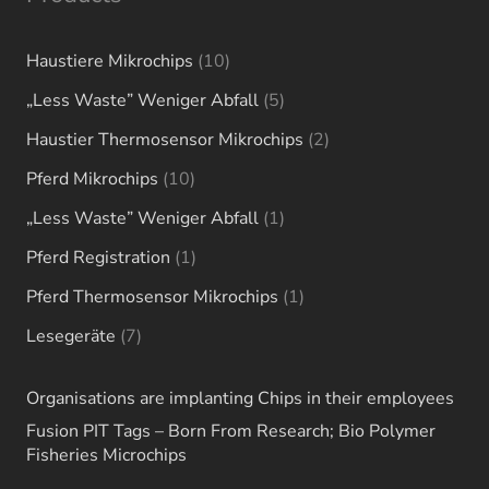
10
Haustiere Mikrochips
10
products
5
„Less Waste” Weniger Abfall
5
products
2
Haustier Thermosensor Mikrochips
2
products
10
Pferd Mikrochips
10
products
1
„Less Waste” Weniger Abfall
1
product
1
Pferd Registration
1
product
1
Pferd Thermosensor Mikrochips
1
product
7
Lesegeräte
7
products
Organisations are implanting Chips in their employees
Fusion PIT Tags – Born From Research; Bio Polymer
Fisheries Microchips