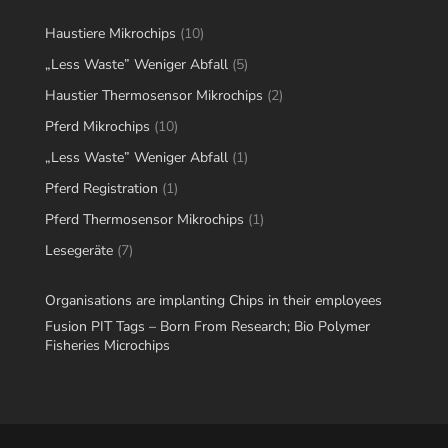
10
Haustiere Mikrochips
10
products
5
„Less Waste” Weniger Abfall
5
products
2
Haustier Thermosensor Mikrochips
2
products
10
Pferd Mikrochips
10
products
1
„Less Waste” Weniger Abfall
1
product
1
Pferd Registration
1
product
1
Pferd Thermosensor Mikrochips
1
product
7
Lesegeräte
7
products
Organisations are implanting Chips in their employees
Fusion PIT Tags – Born From Research; Bio Polymer
Fisheries Microchips