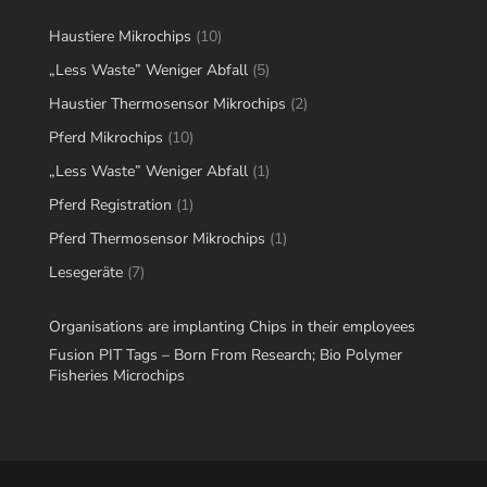
10
Haustiere Mikrochips
10
products
5
„Less Waste” Weniger Abfall
5
products
2
Haustier Thermosensor Mikrochips
2
products
10
Pferd Mikrochips
10
products
1
„Less Waste” Weniger Abfall
1
product
1
Pferd Registration
1
product
1
Pferd Thermosensor Mikrochips
1
product
7
Lesegeräte
7
products
Organisations are implanting Chips in their employees
Fusion PIT Tags – Born From Research; Bio Polymer
Fisheries Microchips