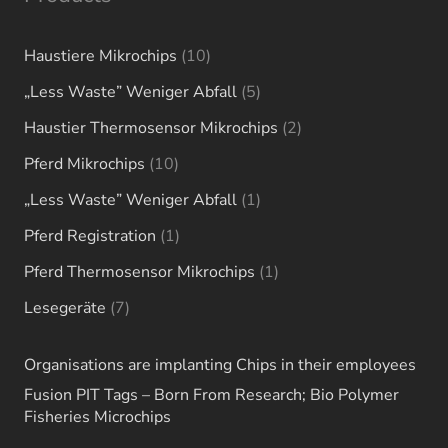
10
Haustiere Mikrochips
10
products
5
„Less Waste” Weniger Abfall
5
products
2
Haustier Thermosensor Mikrochips
2
products
10
Pferd Mikrochips
10
products
1
„Less Waste” Weniger Abfall
1
product
1
Pferd Registration
1
product
1
Pferd Thermosensor Mikrochips
1
product
7
Lesegeräte
7
products
Organisations are implanting Chips in their employees
Fusion PIT Tags – Born From Research; Bio Polymer
Fisheries Microchips